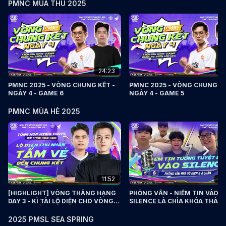
PMNC MÙA THU 2025
24:23
3
PMNC 2025 - VÒNG CHUNG KẾT -
PMNC 2025 - VÒNG CHUNG KẾ
NGÀY 4 - GAME 6
NGÀY 4 - GAME 5
PMNC MÙA HÈ 2025
11:52
09
[HIGHLIGHT] VÒNG THĂNG HẠNG
PHỎNG VẤN - NIỀM TIN VÀO
DAY 3 - KÌ TÀI LỘ DIỆN CHO VÒNG
SILENCE LÀ CHÌA KHÓA THÀN
CHUNG KẾT
CÔNG - PMNC 2025
2025 PMSL SEA SPRING