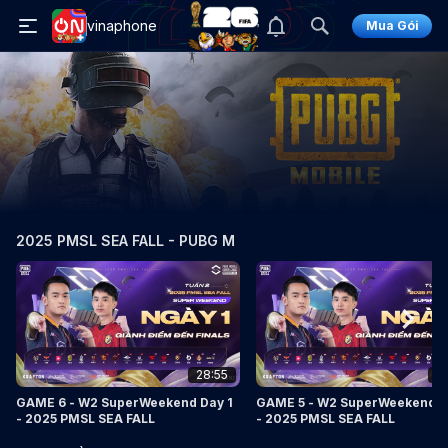
vinaphone
Mua Gói
2025 PMSL SEA FALL - PUBG M
28:55
3
GAME 6 - W2 SuperWeekend Day 1
GAME 5 - W2 SuperWeekend D
- 2025 PMSL SEA FALL
- 2025 PMSL SEA FALL