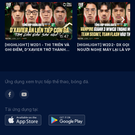
15:47
1
[HIGHLIGHT] W2D1 - THI TRIỂN VÀ
[HIGHLIGHT] W2D2- DX GỌI 
GHI ĐIỂM, D'XAVIER TRỞ THÀNH
NGƯỜI NGHE MÁY LẠI LÀ VPE,
TOP 1 NGÀY ĐẦU - 2025 PMSL SEA
VÀ TF Ở THẾ KHÓ - 2025 PMSL
SPRING
SPRING
Ứng dụng xem trực tiếp thể thao, bóng đá.
Tải ứng dụng tại: