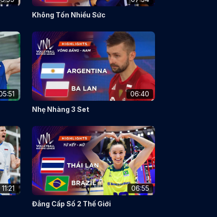
Không Tốn Nhiều Sức
05:51
06:40
Nhẹ Nhàng 3 Set
11:21
06:55
Đẳng Cấp Số 2 Thế Giới