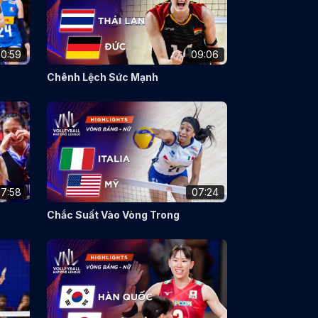
10:59
09:06
Chênh Lệch Sức Mạnh
7:58
07:24
Chắc Suất Vào Vòng Trong