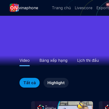
H
vinaphone
Trang chủ
Livescore
Esport
Video
Bảng xếp hạng
Lịch thi đấu
Tất cả
Highlight