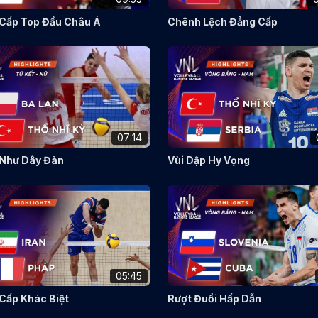
Cấp Top Đầu Châu Á
Chênh Lệch Đẳng Cấp
07:14
Như Dây Đàn
Vùi Dập Hy Vọng
05:45
Cấp Khác Biệt
Rượt Đuổi Hấp Dẫn