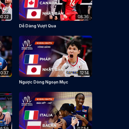
10:22
08:36
Dễ Dàng Vượt Qua
10:37
12:14
Ngược Dòng Ngoạn Mục
05:59
07:54