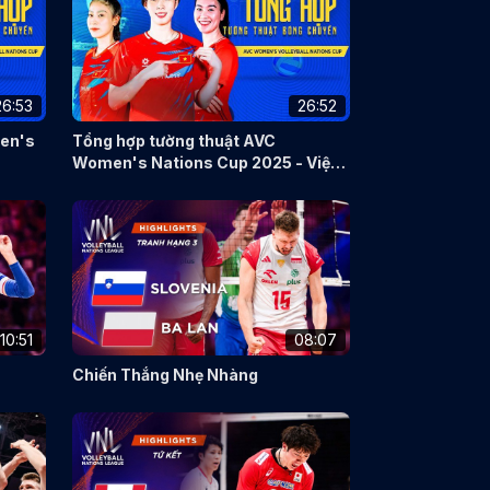
26:53
26:52
men's
Tổng hợp tường thuật AVC
Women's Nations Cup 2025 - Việt
Nam vs Australia
10:51
08:07
Chiến Thắng Nhẹ Nhàng