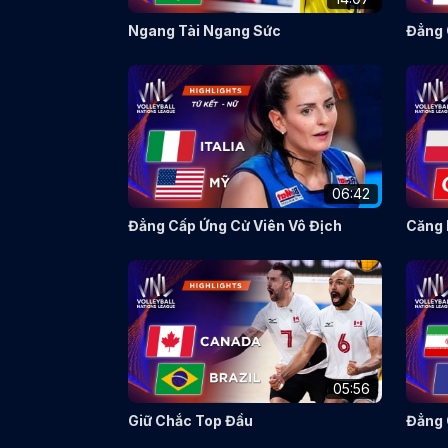
Ngang Tài Ngang Sức
Đẳng 
06:42
Đẳng Cấp Ứng Cử Viên Vô Địch
Căng 
05:56
Giữ Chắc Top Đầu
Đẳng 