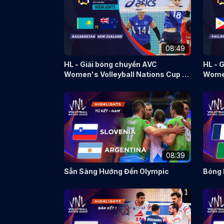
08:49
HL - Giải bóng chuyền AVC
HL - 
Women's Volleyball Nations Cup -
Women
VietNam 2025 - Kazakhstan vs
VietN
New Zealand
vs Ira
08:39
Sẵn Sàng Hướng Đến Olympic
Bóng 