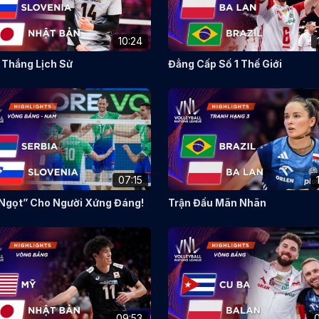
10:24
 Thắng Lịch Sử
Đẳng Cấp Số 1 Thế Giới
07:15
Ngọt” Cho Người Xứng Đáng!
Trận Đấu Mãn Nhãn
09:53