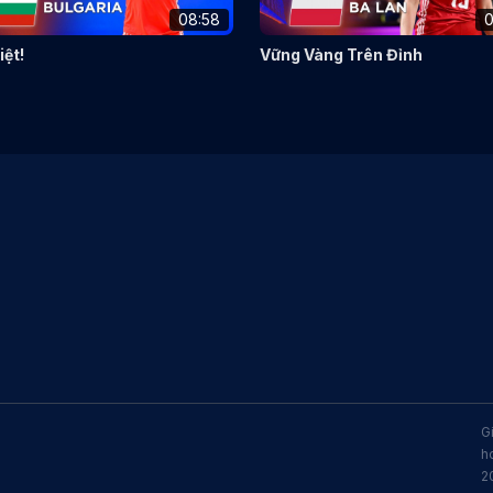
08:58
0
iệt!
Vững Vàng Trên Đỉnh
G
h
2