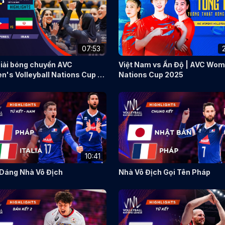
07:53
Giải bóng chuyền AVC
Việt Nam vs Ấn Độ | AVC Wo
's Volleyball Nations Cup -
Nations Cup 2025
am 2025 TRẬN 13 Philippines
n
10:41
Dáng Nhà Vô Địch
Nhà Vô Địch Gọi Tên Pháp