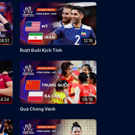
08:51
12:18
Rượt Đuổi Kịch Tính
14:34
08:18
Quá Chóng Vánh