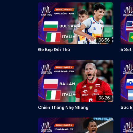
08:56
Đè Bẹp Đối Thủ
5 Set
08:26
Chiến Thắng Nhẹ Nhàng
Sức É