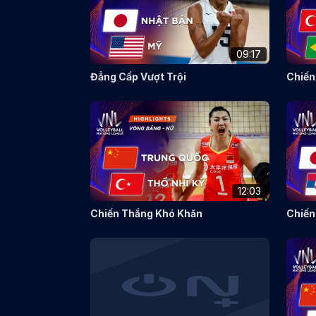
09:17
Đẳng Cấp Vượt Trội
Chiến
12:03
Chiến Thắng Khó Khăn
Chiến