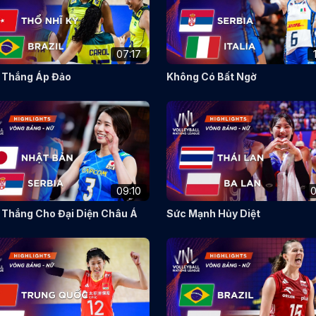
07:17
 Thắng Áp Đảo
Không Có Bất Ngờ
09:10
0
 Thắng Cho Đại Diện Châu Á
Sức Mạnh Hủy Diệt