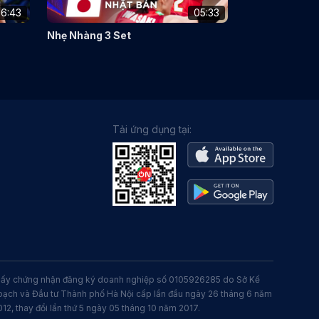
6:43
05:33
Nhẹ Nhàng 3 Set
Tải ứng dụng tại:
iấy chứng nhận đăng ký doanh nghiệp số 0105926285 do Sở Kế
oạch và Đầu tư Thành phố Hà Nội cấp lần đầu ngày 26 tháng 6 năm
012, thay đổi lần thứ 5 ngày 05 tháng 10 năm 2017.