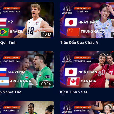
10:13
 Kịch Tính
Trận Đấu Của Châu Á
09:34
p Nghẹt Thở
Kịch Tính 5 Set