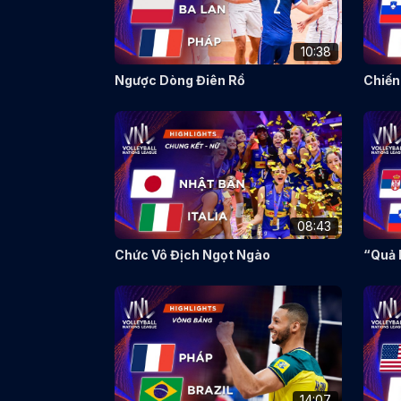
10:38
Ngược Dòng Điên Rồ
Chiến
08:43
Chức Vô Địch Ngọt Ngào
“Quả 
14:07