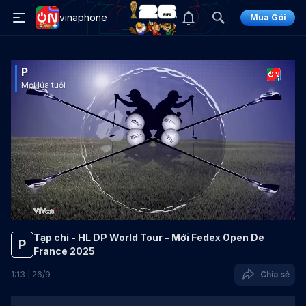
vinaphone
Mua Gói
P
Mọi lứa tuổi
Tạp chí - HL DP World Tour - Mới Fedex Open De
P
France 2025
1
:
13
|
26
/
9
Chia sẻ