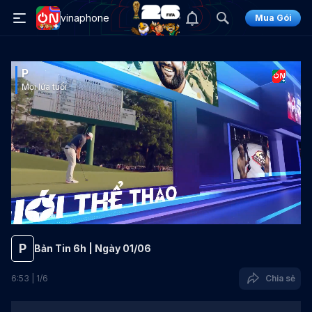
vinaphone
Mua Gói
P
Mọi lứa tuổi
P
Bản Tin 6h | Ngày 01/06
6
:
53
|
1
/
6
Chia sẻ