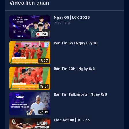
Video liên quan
Ngày 08 | LCK 2026
7
:
35
|
7
/
8
LIVE
Bản Tin 6h I Ngày 07/08
13:27
Bản Tin 20h I Ngày 6/8
19:31
Bản Tin Talksports I Ngày 6/8
26:15
Lion Action | 10 - 26