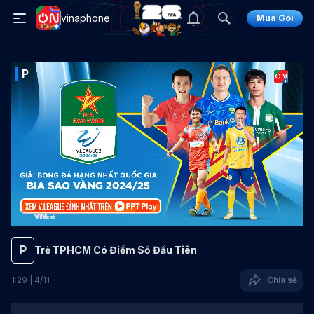
vinaphone
Mua Gói
P
P
Trẻ TPHCM Có Điểm Số Đầu Tiên
1
:
29
|
4
/
11
Chia sẻ