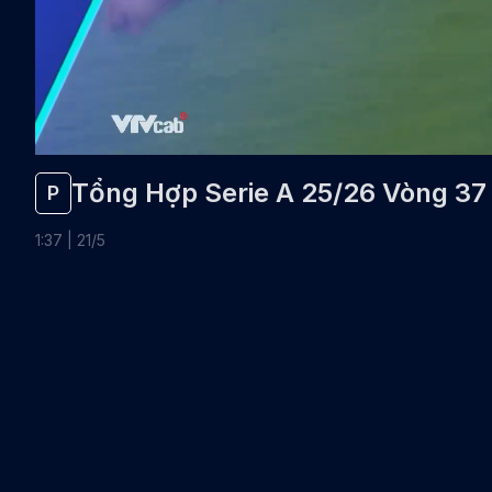
Tổng Hợp Serie A 25/26 Vòng 37
P
1
:
37
|
21
/
5