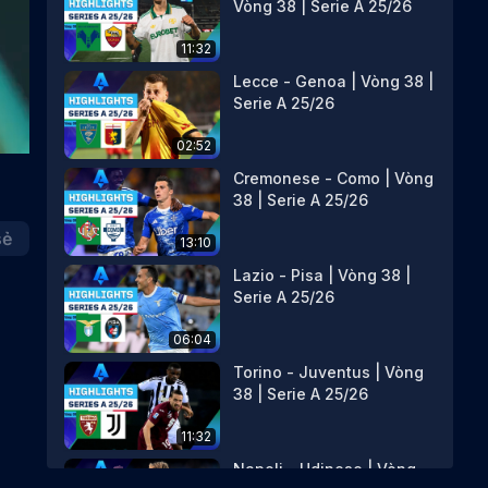
Vòng 38 | Serie A 25/26
11:32
Lecce - Genoa | Vòng 38 |
Serie A 25/26
02:52
Cremonese - Como | Vòng
38 | Serie A 25/26
sẻ
13:10
Lazio - Pisa | Vòng 38 |
Serie A 25/26
06:04
Torino - Juventus | Vòng
38 | Serie A 25/26
11:32
Napoli - Udinese | Vòng