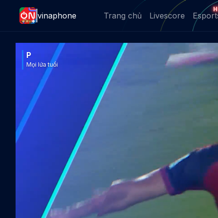
H
vinaphone
Trang chủ
Livescore
Esport
P
Mọi lứa tuổi