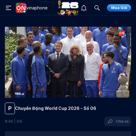
vinaphone
Mua Gói
P
P
Chuyển Động World Cup 2026 - Số 06
8
:
46
|
3
/
6
Chia sẻ