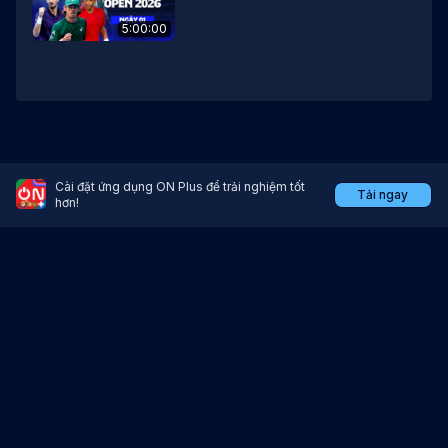
5:00:00
Cài đặt ứng dụng ON Plus để trải nghiệm tốt
Tải ngay
Ứng dụng xem trực tiếp thể thao, bóng đá.
hơn!
Tải ứng dụng tại:
Giấy chứng nhận đăng ký doanh nghiệp số 0105926285 do Sở Kế hoạch
và Đầu tư Thành phố Hà Nội cấp lần đầu ngày 26 tháng 6 năm 2012, thay
đổi lần thứ 5 ngày 05 tháng 10 năm 2017.