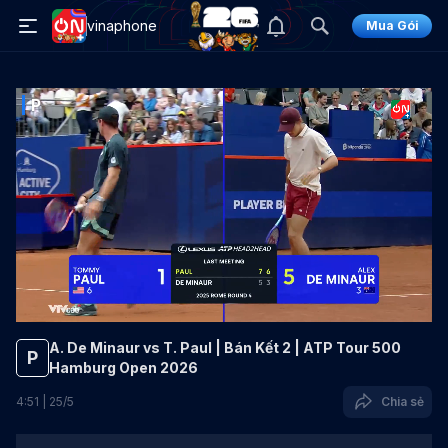
vinaphone
Mua Gói
P
A. De Minaur vs T. Paul | Bán Kết 2 | ATP Tour 500
P
Hamburg Open 2026
4
:
51
|
25
/
5
Chia sẻ