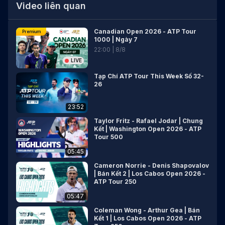
Video liên quan
Canadian Open 2026 - ATP Tour
Premium
1000 | Ngày 7
22
:
00
|
8
/
8
LIVE
Tạp Chí ATP Tour This Week Số 32-
26
23:52
Taylor Fritz - Rafael Jodar | Chung
Kết | Washington Open 2026 - ATP
Tour 500
05:45
Cameron Norrie - Denis Shapovalov
| Bán Kết 2 | Los Cabos Open 2026 -
ATP Tour 250
05:47
Coleman Wong - Arthur Gea | Bán
Kết 1 | Los Cabos Open 2026 - ATP