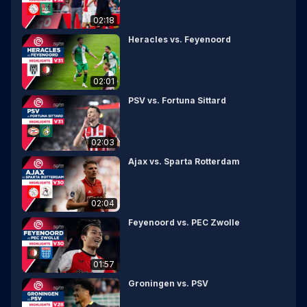
02:18
Heracles vs. Feyenoord
02:01
PSV vs. Fortuna Sittard
02:03
Ajax vs. Sparta Rotterdam
02:04
Feyenoord vs. PEC Zwolle
01:57
Groningen vs. PSV