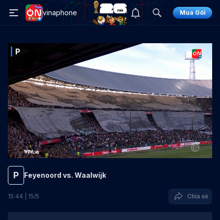
vinaphone
Mua Gói
P
P
Feyenoord vs. Waalwijk
15
:
44
|
15
/
5
Chia sẻ