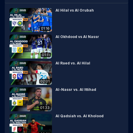
Al Hilal vs Al Orubah
01:16
Al Okhdood vs Al Nassr
01:11
Al Raed vs. Al Hilal
02:01
Al-Nassr vs. Al Ittihad
01:33
Al Qadsiah vs. Al Kholood