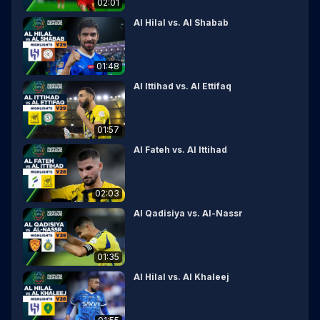
02:01
Al Hilal vs. Al Shabab
01:48
Al Ittihad vs. Al Ettifaq
01:57
Al Fateh vs. Al Ittihad
02:03
Al Qadisiya vs. Al-Nassr
01:35
Al Hilal vs. Al Khaleej