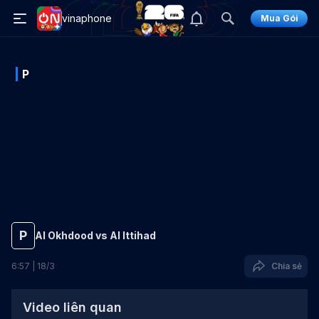
vinaphone
Mua Gói
P
P
Al Okhdood vs Al Ittihad
6
:
57
|
18
/
3
Chia sẻ
Video liên quan