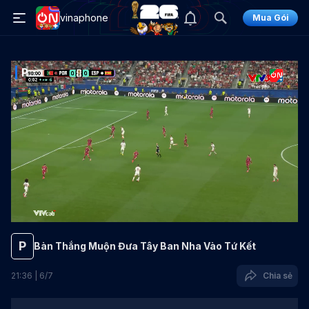
vinaphone
Mua Gói
P
P
Bàn Thắng Muộn Đưa Tây Ban Nha Vào Tứ Kết
21
:
36
|
6
/
7
Chia sẻ