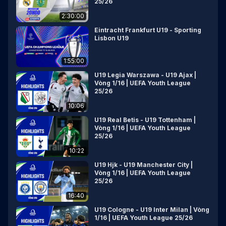
25/26
2:30:00
Eintracht Frankfurt U19 - Sporting
Lisbon U19
1:55:00
U19 Legia Warszawa - U19 Ajax |
Vòng 1/16 | UEFA Youth League
25/26
10:06
U19 Real Betis - U19 Tottenham |
Vòng 1/16 | UEFA Youth League
25/26
10:22
U19 Hjk - U19 Manchester City |
Vòng 1/16 | UEFA Youth League
25/26
16:40
U19 Cologne - U19 Inter Milan | Vòng
1/16 | UEFA Youth League 25/26