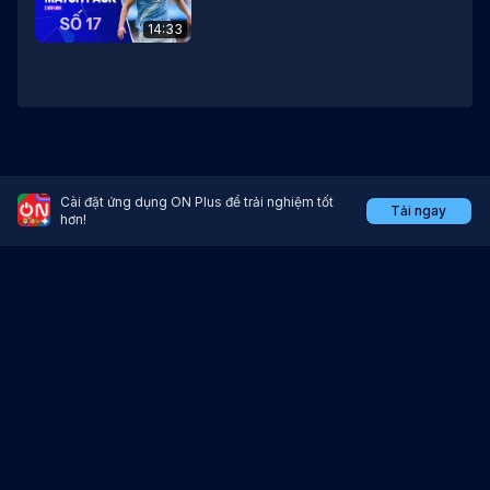
14:33
Cài đặt ứng dụng ON Plus để trải nghiệm tốt
Tải ngay
Ứng dụng xem trực tiếp thể thao, bóng đá.
hơn!
Tải ứng dụng tại:
Giấy chứng nhận đăng ký doanh nghiệp số 0105926285 do Sở Kế hoạch
và Đầu tư Thành phố Hà Nội cấp lần đầu ngày 26 tháng 6 năm 2012, thay
đổi lần thứ 5 ngày 05 tháng 10 năm 2017.