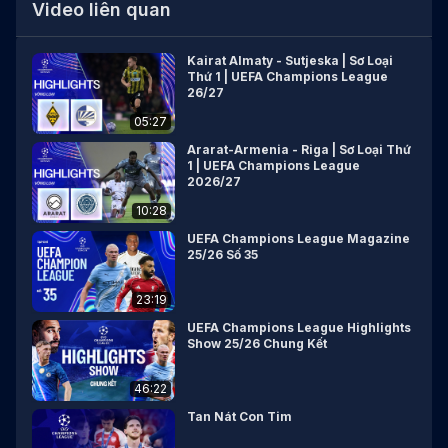
Video liên quan
Kairat Almaty - Sutjeska | Sơ Loại
Thứ 1 | UEFA Champions League
26/27
05:27
Ararat-Armenia - Riga | Sơ Loại Thứ
1 | UEFA Champions League
2026/27
10:28
UEFA Champions League Magazine
25/26 Số 35
23:19
UEFA Champions League Highlights
Show 25/26 Chung Kết
46:22
Tan Nát Con Tim