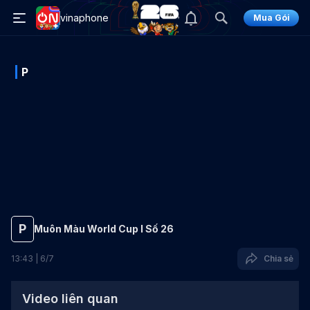
vinaphone
Mua Gói
P
P
Muôn Màu World Cup I Số 26
13
:
43
|
6
/
7
Chia sẻ
Video liên quan