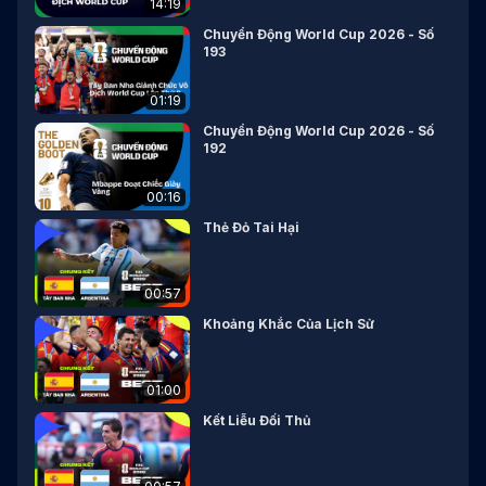
14:19
Chuyển Động World Cup 2026 - Số
193
01:19
Chuyển Động World Cup 2026 - Số
192
00:16
Thẻ Đỏ Tai Hại
00:57
Khoảng Khắc Của Lịch Sử
01:00
Kết Liễu Đối Thủ