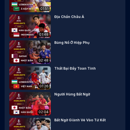
01:51
Địa Chấn Châu Á
01:48
Bùng Nổ Ở Hiệp Phụ
02:48
Thất Bại Đầy Toan Tính
01:26
Người Hùng Bất Ngờ
02:04
Bất Ngờ Giành Vé Vào Tứ Kết