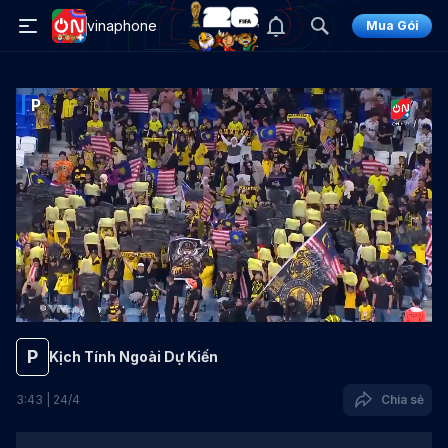
vinaphone
Mua Gói
P
P
Kịch Tính Ngoài Dự Kiến
3
:
43
|
24
/
4
Chia sẻ