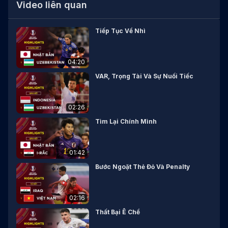
Video liên quan
Tiếp Tục Về Nhì
04:20
VAR, Trọng Tài Và Sự Nuối Tiếc
02:26
Tìm Lại Chính Mình
01:42
Bước Ngoặt Thẻ Đỏ Và Penalty
02:16
Thất Bại Ê Chề