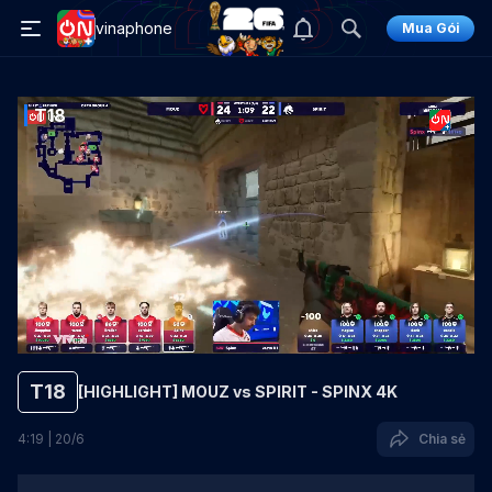
vinaphone
Mua Gói
T18
T18
[HIGHLIGHT] MOUZ vs SPIRIT - SPINX 4K
4
:
19
|
20
/
6
Chia sẻ