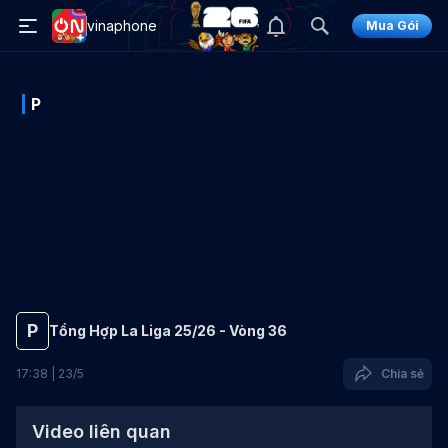
vinaphone
Mua Gói
P
P
Tổng Hợp La Liga 25/26 - Vòng 36
17
:
38
|
23
/
5
Chia sẻ
Video liên quan