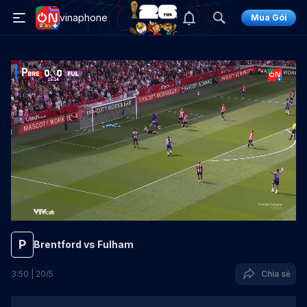
vinaphone
Mua Gói
P
P
Brentford vs Fulham
3
:
50
|
20
/
5
Chia sẻ