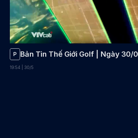
Bản Tin Thế Giới Golf | Ngày 30/
P
19
:
54
|
30
/
5