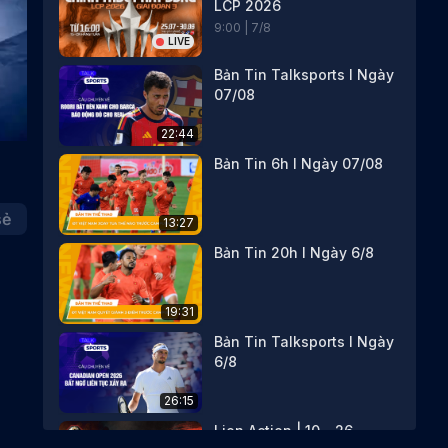
LCP 2026
9
:
00
|
7
/
8
LIVE
Bản Tin Talksports I Ngày
07/08
22:44
Bản Tin 6h I Ngày 07/08
sẻ
13:27
Bản Tin 20h I Ngày 6/8
19:31
Bản Tin Talksports I Ngày
6/8
26:15
Lion Action | 10 - 26