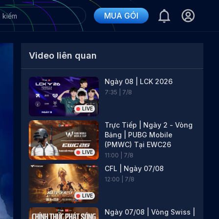
MUA GÓI
Video liên quan
Ngày 08 | LCK 2026
7
:
35
|
7
/
8
LIVE
Trực Tiếp | Ngày 2 - Vòng
Bảng | PUBG Mobile
(PMWC) Tại EWC26
LIVE
11
:
00
|
7
/
8
CFL | Ngày 07/08
12
:
00
|
7
/
8
LIVE
Ngày 07/08 | Vòng Swiss |