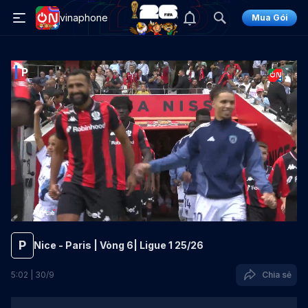
vinaphone
Mua Gói
P
P
Nice - Paris | Vòng 6| Ligue 1 25/26
5
:
02
|
30
/
9
Chia sẻ