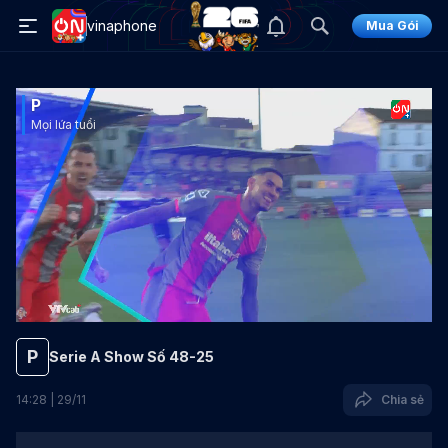
vinaphone
Mua Gói
P
Mọi lứa tuổi
P
Serie A Show Số 48-25
14
:
28
|
29
/
11
Chia sẻ