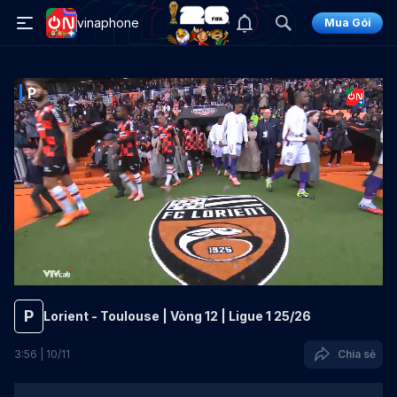
vinaphone
Mua Gói
P
P
Lorient - Toulouse | Vòng 12 | Ligue 1 25/26
3
:
56
|
10
/
11
Chia sẻ