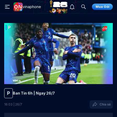
vinaphone
Mua Gói
P
P
Ban Tin 6h | Ngay 26/7
16
:
03
|
26
/
7
Chia sẻ