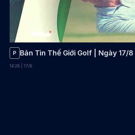
Bản Tin Thế Giới Golf | Ngày 17/8
P
14
:
28
|
17
/
8