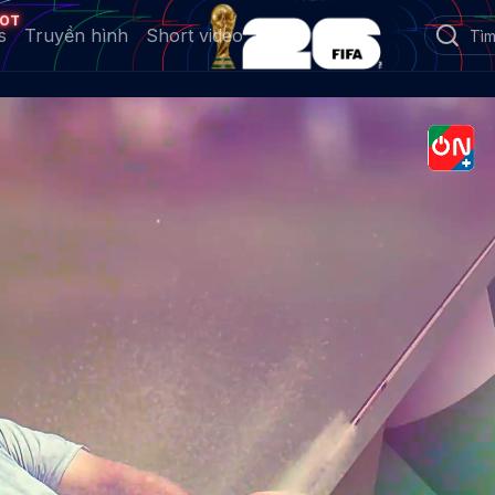
OT
s
Truyền hình
Short video