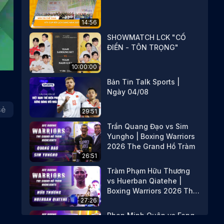
14:56
SHOWMATCH LCK "CỔ
ĐIỂN - TÔN TRỌNG"
10:00:00
Bản Tin Talk Sports |
Ngày 04/08
sẻ
29:51
Trần Quang Đạo vs Sim
Yungho | Boxing Warriors
2026 The Grand Hồ Tràm
26:51
Tràm Phạm Hữu Thương
vs Huerban Qiatehe |
Boxing Warriors 2026 The
27:26
Grand Hồ Tràm
Phan Minh Quân vs Feng