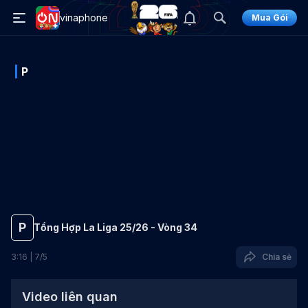
vinaphone
Mua Gói
P
P
Tổng Hợp La Liga 25/26 - Vòng 34
3
:
16
|
7
/
5
Chia sẻ
Video liên quan