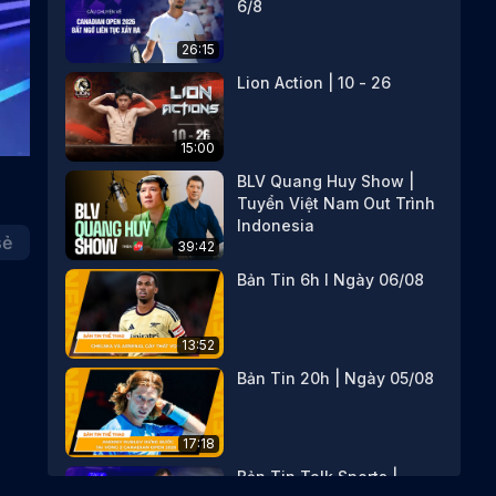
6/8
26:15
Lion Action | 10 - 26
15:00
BLV Quang Huy Show |
Tuyển Việt Nam Out Trình
Indonesia
sẻ
39:42
Bản Tin 6h I Ngày 06/08
13:52
Bản Tin 20h | Ngày 05/08
17:18
Bản Tin Talk Sports |