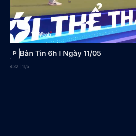
Bản Tin 6h I Ngày 11/05
P
4
:
32
|
11
/
5