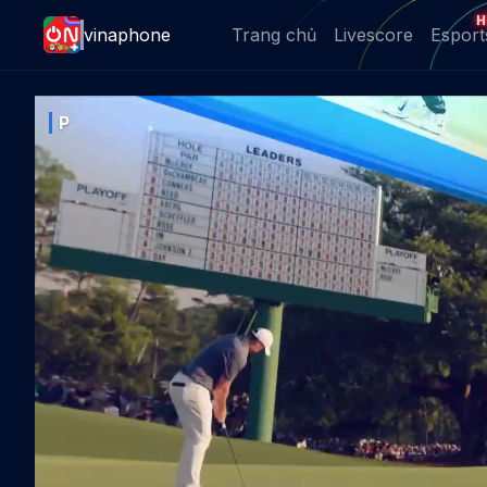
H
vinaphone
Trang chủ
Livescore
Esport
P