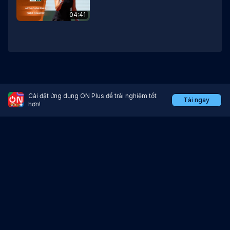
04:41
Cài đặt ứng dụng ON Plus để trải nghiệm tốt
Tải ngay
Ứng dụng xem trực tiếp thể thao, bóng đá.
hơn!
Tải ứng dụng tại:
Giấy chứng nhận đăng ký doanh nghiệp số 0105926285 do Sở Kế hoạch
và Đầu tư Thành phố Hà Nội cấp lần đầu ngày 26 tháng 6 năm 2012, thay
đổi lần thứ 5 ngày 05 tháng 10 năm 2017.