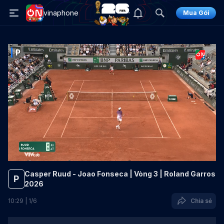
vinaphone
Mua Gói
P
Casper Ruud - Joao Fonseca | Vòng 3 | Roland Garros
P
2026
10
:
29
|
1
/
6
Chia sẻ