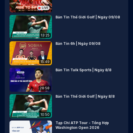
LIVE
Bản Tin Thế Giới Golf | Ngày 09/08
13:25
Bản Tin 6h | Ngày 09/08
15:49
Bản Tin Talk Sports | Ngày 8/8
28:58
Bản Tin Thế Giới Golf | Ngày 8/8
10:50
Tạp Chí ATP Tour - Tổng Hợp
Washington Open 2026