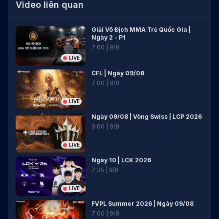
Video liên quan
Giải Vô Địch MMA Trẻ Quốc Gia |
Ngày 2 - P1
7
:
00
|
9
/
8
LIVE
CFL | Ngày 09/08
7
:
00
|
9
/
8
LIVE
Ngày 09/08 | Vòng Swiss | LCP 2026
9
:
00
|
9
/
8
LIVE
Ngày 10 | LCK 2026
7
:
35
|
9
/
8
LIVE
FVPL Summer 2026 | Ngày 09/08
7
:
00
|
9
/
8