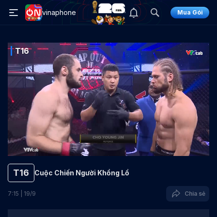
vinaphone
Mua Gói
T16
T16
Cuộc Chiến Người Khổng Lồ
7
:
15
|
19
/
9
Chia sẻ