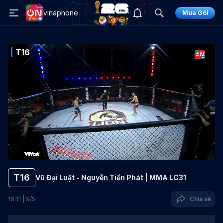
vinaphone
Mua Gói
T16
T16
Vũ Đại Luật - Nguyễn Tiến Phát | MMA LC31
16
:
11
|
9
/
5
Chia sẻ