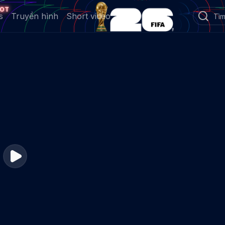
OT
s
Truyền hình
Short video