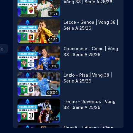
Vòng 38 | Serie A 25/26
11:32
Lecce - Genoa | Vòng 38 |
Serie A 25/26
02:52
sẻ
Cremonese - Como | Vòng
38 | Serie A 25/26
13:10
Lazio - Pisa | Vòng 38 |
Serie A 25/26
06:04
Torino - Juventus | Vòng
38 | Serie A 25/26
11:32
Napoli - Udinese | Vòng