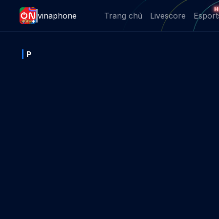
H
vinaphone
Trang chủ
Livescore
Esport
P