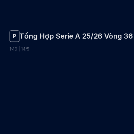
Tổng Hợp Serie A 25/26 Vòng 36
P
1
:
49
|
14
/
5