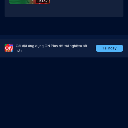
1:51:52
Ứng dụng xem trực tiếp thể thao, bóng đá.
Cài đặt ứng dụng ON Plus để trải nghiệm tốt
Tải ngay
hơn!
Tải ứng dụng tại:
Giấy chứng nhận đăng ký doanh nghiệp số 0105926285 do Sở Kế hoạch
và Đầu tư Thành phố Hà Nội cấp lần đầu ngày 26 tháng 6 năm 2012, thay
đổi lần thứ 5 ngày 05 tháng 10 năm 2017.
Tổng Công ty Truyền hình Cáp Việt Nam.