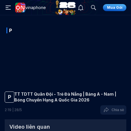
vinaphone
Mua Gói
P
TT TDTT Quân Đội - Trẻ Đà Nẵng | Bảng A - Nam |
P
Bóng Chuyền Hạng A Quốc Gia 2026
2
:
19
|
28
/
5
Chia sẻ
Video liên quan